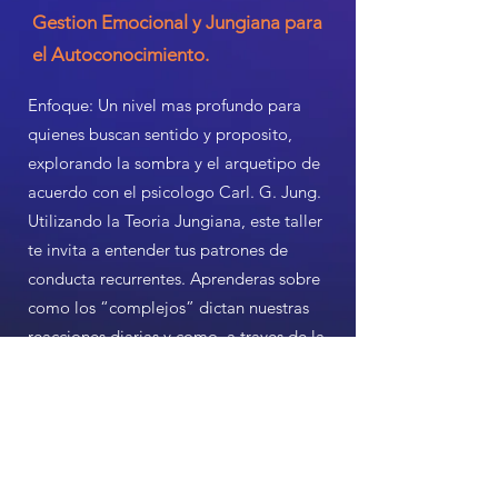
Gestion Emocional y Jungiana para
el Autoconocimiento.
Enfoque: Un nivel mas profundo para
quienes buscan sentido y proposito,
explorando la sombra y el arquetipo de
acuerdo con el psicologo Carl. G. Jung.
Utilizando la Teoria Jungiana, este taller
te invita a entender tus patrones de
conducta recurrentes. Aprenderas sobre
como los “complejos” dictan nuestras
reacciones diarias y como, a traves de la
integracion psicologica, podemos
transformer la relacion con nuestras
emociones mas dificiles.
Registrate